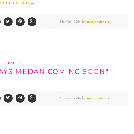
TINUE READING
Nov
26,
2016 by
irabintiazhari
BEAUTY
AYS MEDAN COMING SOON"
Nov
22,
2016 by
irabintiazhari