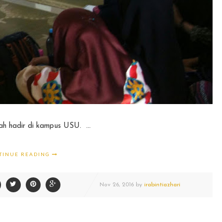
ah hadir di kampus USU. ...
TINUE READING
Nov
26,
2016 by
irabintiazhari