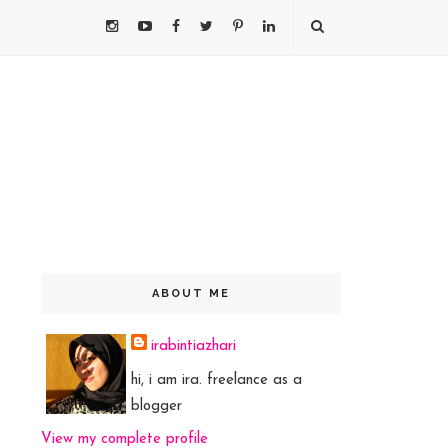
ABOUT ME
irabintiazhari
hi, i am ira. freelance as a
blogger
View my complete profile