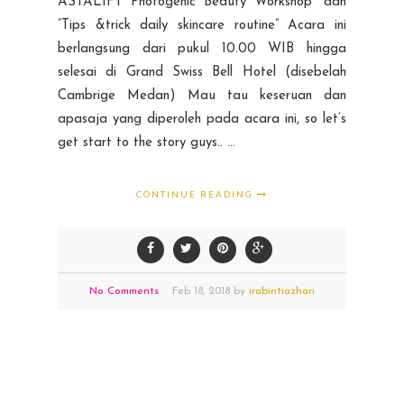
ASTALIFT Photogenic Beauty Workshop” dan
“Tips &trick daily skincare routine” Acara ini
berlangsung dari pukul 10.00 WIB hingga
selesai di Grand Swiss Bell Hotel (disebelah
Cambrige Medan) Mau tau keseruan dan
apasaja yang diperoleh pada acara ini, so let’s
get start to the story guys.. ...
CONTINUE READING
No Comments
Feb
18,
2018 by
irabintiazhari