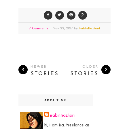
7 Comments
Nov
22,
2017 by
irabintiazhari
NEWER
OLDER
STORIES
STORIES
ABOUT ME
irabintiazhari
hi, i am ira. freelance as