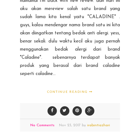
haihaihai i'm back with new review. dan hari ini
aku akan mereview salah satu brand yang
sudah lama kita kenal yaitu "CALADINE" .
guys, kalau mendengar nama brand satu ini kita
akan diingatkan tentang bedak anti alergi. yess,
benar sekali. dulu waktu kecil aku juga pernah
menggunakan bedak alergi dari brand
"Caladine". sebenarnya terdapat banyak
produk yang berasal dari brand caladine
seperti caladine...
CONTINUE READING
No Comments
Nov
23,
2017 by
irabintiazhari