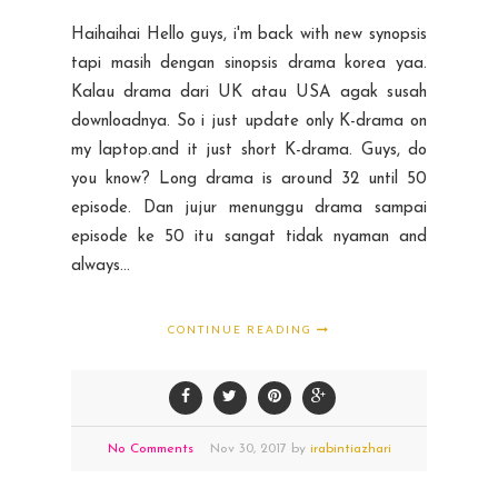
Haihaihai Hello guys, i'm back with new synopsis
tapi masih dengan sinopsis drama korea yaa.
Kalau drama dari UK atau USA agak susah
downloadnya. So i just update only K-drama on
my laptop.and it just short K-drama. Guys, do
you know? Long drama is around 32 until 50
episode. Dan jujur menunggu drama sampai
episode ke 50 itu sangat tidak nyaman and
always...
CONTINUE READING
No Comments
Nov
30,
2017 by
irabintiazhari