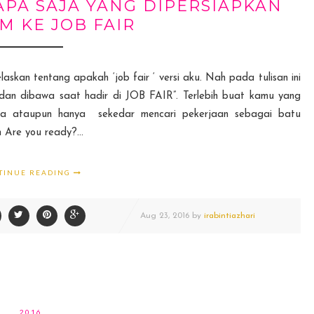
APA SAJA YANG DIPERSIAPKAN
M KE JOB FAIR
askan tentang apakah ‘job fair ‘ versi aku. Nah pada tulisan ini
 dan dibawa saat hadir di JOB FAIR”. Terlebih buat kamu yang
ja ataupun hanya sekedar mencari pekerjaan sebagai batu
 Are you ready?...
TINUE READING
Aug
23,
2016 by
irabintiazhari
2016