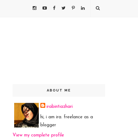
ABOUT ME
irabintiazhari
hi, i am ira. freelance as a
blogger
View my complete profile