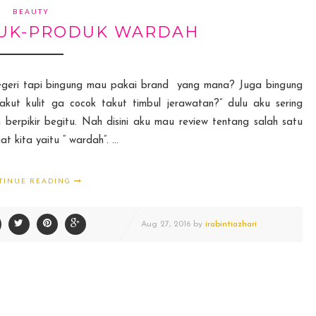
BEAUTY
UK-PRODUK WARDAH
 negeri tapi bingung mau pakai brand yang mana? Juga bingung
ut kulit ga cocok takut timbul jerawatan?” dulu aku sering
 berpikir begitu. Nah disini aku mau review tentang salah satu
t kita yaitu “ wardah”. ...
TINUE READING
Aug
27,
2016 by
irabintiazhari