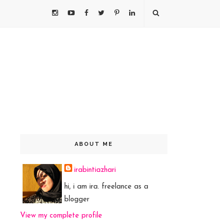
ABOUT ME
irabintiazhari
hi, i am ira. freelance as a
blogger
View my complete profile