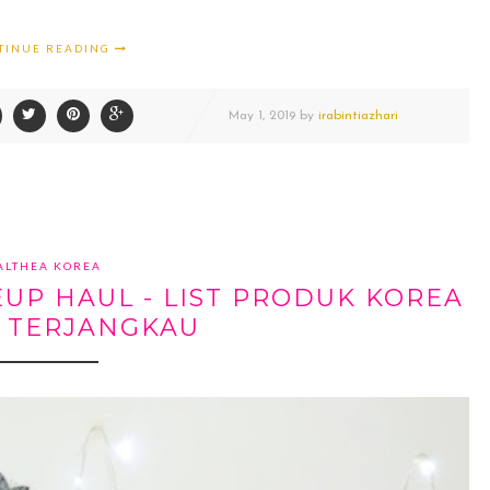
TINUE READING
May
1,
2019 by
irabintiazhari
ALTHEA KOREA
UP HAUL - LIST PRODUK KOREA
 TERJANGKAU