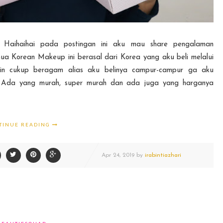
aihaihai pada postingan ini aku mau share pengalaman
ean Makeup ini berasal dari Korea yang aku beli melalui
ain cukup beragam alias aku belinya campur-campur ga aku
a. Ada yang murah, super murah dan ada juga yang harganya
TINUE READING
Apr
24,
2019 by
irabintiazhari