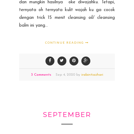
dan mungkin hasilnya oke diwajahku. Tetapi,
ternyata oh ternyata kulit wajah ku ga cocok
dengan trick 15 menit cleansing oil/ cleansing
balm ini yang...
CONTINUE READING
3 Comments
Sep
4,
2020 by
irabintiazhari
SEPTEMBER