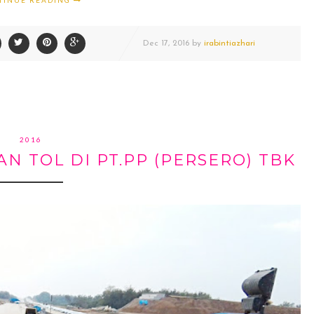
TINUE READING
Dec
17,
2016 by
irabintiazhari
2016
N TOL DI PT.PP (PERSERO) TBK