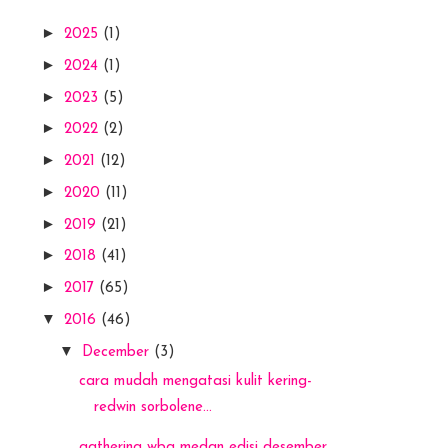
►
2025
(1)
►
2024
(1)
►
2023
(5)
►
2022
(2)
►
2021
(12)
►
2020
(11)
►
2019
(21)
►
2018
(41)
►
2017
(65)
▼
2016
(46)
▼
December
(3)
cara mudah mengatasi kulit kering-
redwin sorbolene...
gathering wba medan edisi desember