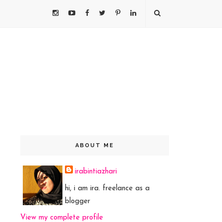
ABOUT ME
irabintiazhari
hi, i am ira. freelance as a
blogger
View my complete profile