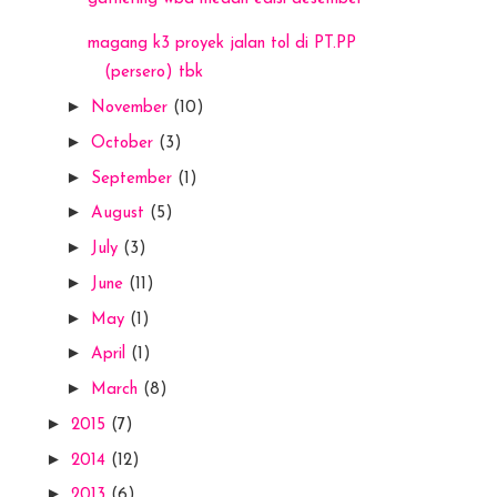
magang k3 proyek jalan tol di PT.PP
(persero) tbk
►
November
(10)
►
October
(3)
►
September
(1)
►
August
(5)
►
July
(3)
►
June
(11)
►
May
(1)
►
April
(1)
►
March
(8)
►
2015
(7)
►
2014
(12)
►
2013
(6)