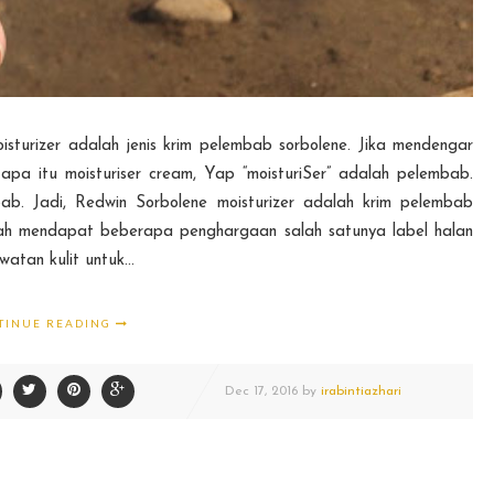
isturizer adalah jenis krim pelembab sorbolene. Jika mendengar
 apa itu moisturiser cream, Yap “moisturiSer” adalah pelembab.
bab. Jadi, Redwin Sorbolene moisturizer adalah krim pelembab
udah mendapat beberapa penghargaan salah satunya label halan
atan kulit untuk...
TINUE READING
Dec
17,
2016 by
irabintiazhari