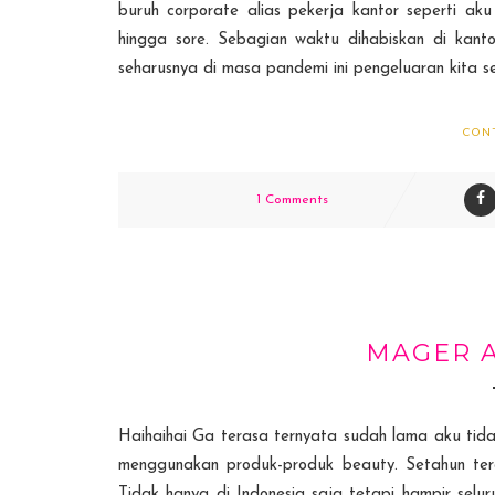
buruh corporate alias pekerja kantor seperti ak
hingga sore. Sebagian waktu dihabiskan di kantor 
seharusnya di masa pandemi ini pengeluaran kita se
CON
1 Comments
MAGER 
Haihaihai Ga terasa ternyata sudah lama aku tid
menggunakan produk-produk beauty. Setahun ter
Tidak hanya di Indonesia saja tetapi hampir selu