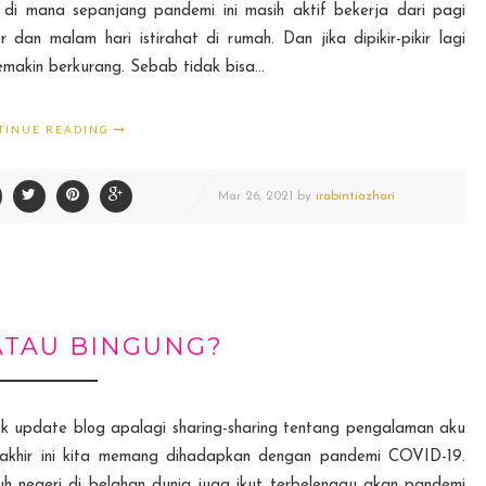
u di mana sepanjang pandemi ini masih aktif bekerja dari pagi
dan malam hari istirahat di rumah. Dan jika dipikir-pikir lagi
makin berkurang. Sebab tidak bisa...
TINUE READING
Mar
26,
2021 by
irabintiazhari
ATAU BINGUNG?
ak update blog apalagi sharing-sharing tentang pengalaman aku
akhir ini kita memang dihadapkan dengan pandemi COVID-19.
ruh negeri di belahan dunia juga ikut terbelenggu akan pandemi