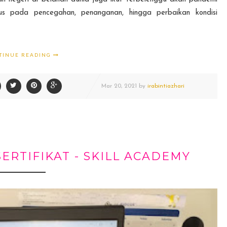
us pada pencegahan, penanganan, hingga perbaikan kondisi
TINUE READING
Mar
20,
2021 by
irabintiazhari
ERTIFIKAT - SKILL ACADEMY