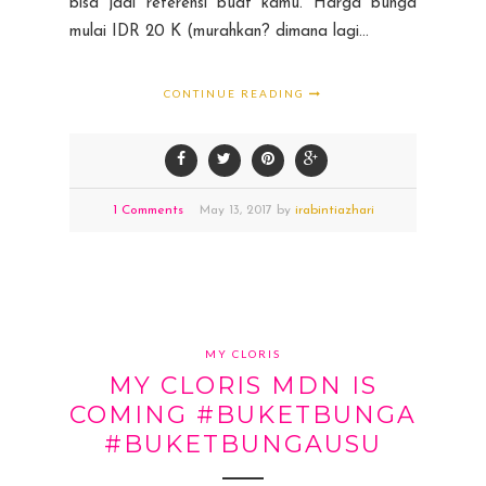
bisa jadi referensi buat kamu. Harga bunga
mulai IDR 20 K (murahkan? dimana lagi...
CONTINUE READING
1 Comments
May
13,
2017 by
irabintiazhari
MY CLORIS
MY CLORIS MDN IS
COMING #BUKETBUNGA
#BUKETBUNGAUSU