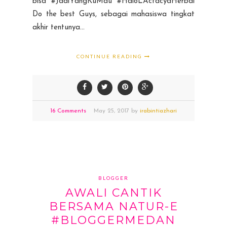
bisa #JadiYangKuMau #HaloLActacydHerbal
Do the best Guys, sebagai mahasiswa tingkat
akhir tentunya...
CONTINUE READING
16 Comments
May
25,
2017 by
irabintiazhari
BLOGGER
AWALI CANTIK
BERSAMA NATUR-E
#BLOGGERMEDAN