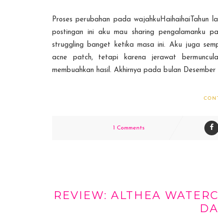
Proses perubahan pada wajahkuHaihaihaiTahun l
postingan ini aku mau sharing pengalamanku p
struggling banget ketika masa ini. Aku juga se
acne patch, tetapi karena jerawat bermuncu
membuahkan hasil. Akhirnya pada bulan Desember a
CON
1 Comments
REVIEW: ALTHEA WATERC
DA