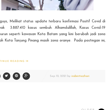
uys, Melihat status update terbaru konfirmasi Positif Covid di
yak 3.887.410 kasus sembuh. Alhamdulillah, Kasus Covid-19
nurun seperti kawasan Kota Batam yang kini berubah jadi zona
yah Kota Tanjung Pinang masih zona oranye. Pada postingan ini,
TINUE READING
Sep
10,
2021 by
irabintiazhari
OLDER