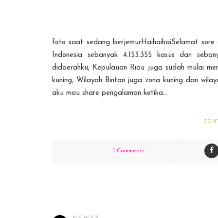
foto saat sedang berjemurHaihaihaiSelamat sore g
Indonesia sebanyak 4.153.355 kasus dan seban
didaerahku, Kepulauan Riau juga sudah mulai me
kuning, Wilayah Bintan juga zona kuning dan wila
aku mau share pengalaman ketika...
CON
1 Comments
NEWER