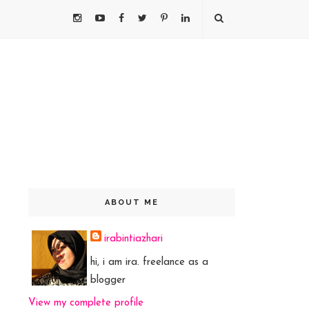
ABOUT ME
irabintiazhari
hi, i am ira. freelance as a
blogger
View my complete profile