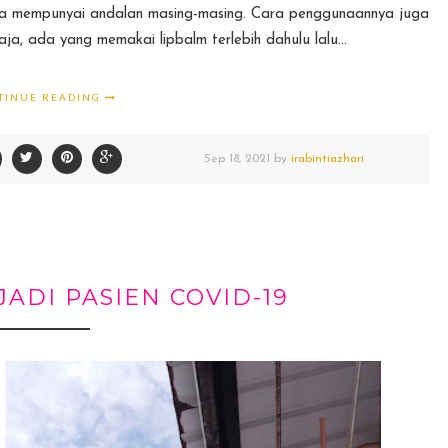
kita mempunyai andalan masing-masing. Cara penggunaannya juga
, ada yang memakai lipbalm terlebih dahulu lalu...
TINUE READING
Sep
18,
2021 by
irabintiazhari
ADI PASIEN COVID-19