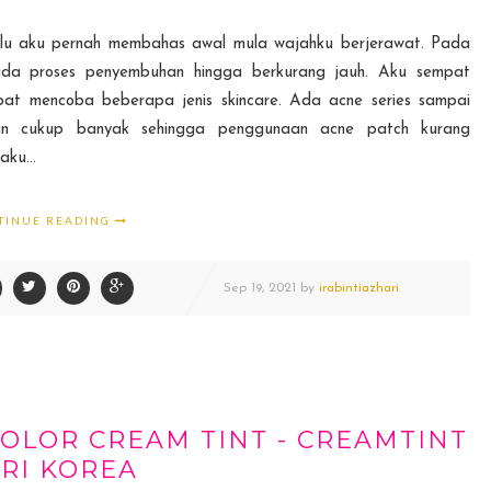
alu aku pernah membahas awal mula wajahku berjerawat. Pada
ada proses penyembuhan hingga berkurang jauh. Aku sempat
mpat mencoba beberapa jenis skincare. Ada acne series sampai
lan cukup banyak sehingga penggunaan acne patch kurang
ku...
TINUE READING
Sep
19,
2021 by
irabintiazhari
OLOR CREAM TINT - CREAMTINT
RI KOREA