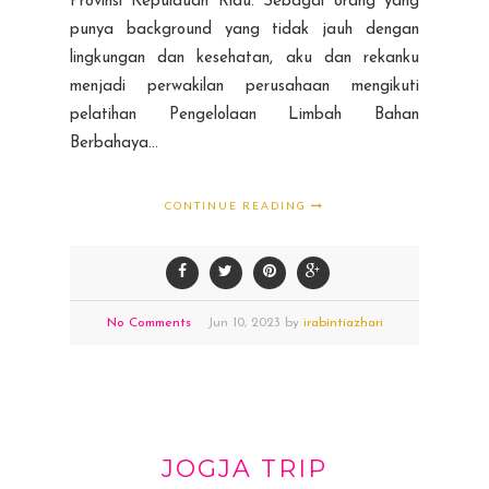
Provinsi Kepulauan Riau. Sebagai orang yang
punya background yang tidak jauh dengan
lingkungan dan kesehatan, aku dan rekanku
menjadi perwakilan perusahaan mengikuti
pelatihan Pengelolaan Limbah Bahan
Berbahaya...
CONTINUE READING
No Comments
Jun
10,
2023 by
irabintiazhari
JOGJA TRIP