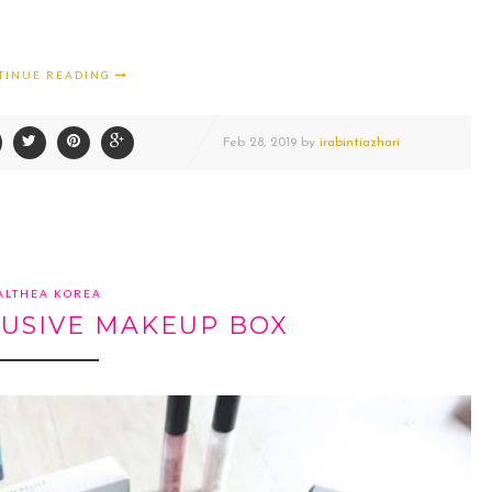
TINUE READING
Feb
28,
2019 by
irabintiazhari
ALTHEA KOREA
LUSIVE MAKEUP BOX