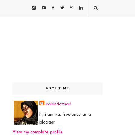
ABOUT ME
irabintiazhari
hi, i am ira. freelance as a
blogger
View my complete profile