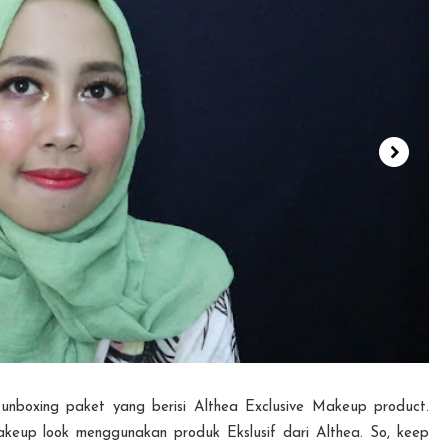
nboxing paket yang berisi Althea Exclusive Makeup product.
eup look menggunakan produk Ekslusif dari Althea. So, keep