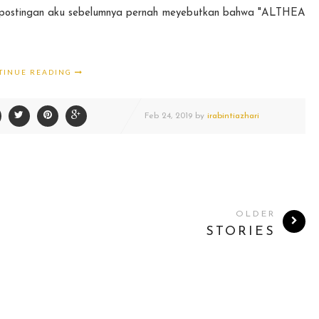
an-postingan aku sebelumnya pernah meyebutkan bahwa "ALTHEA
TINUE READING
Feb
24,
2019 by
irabintiazhari
OLDER
STORIES