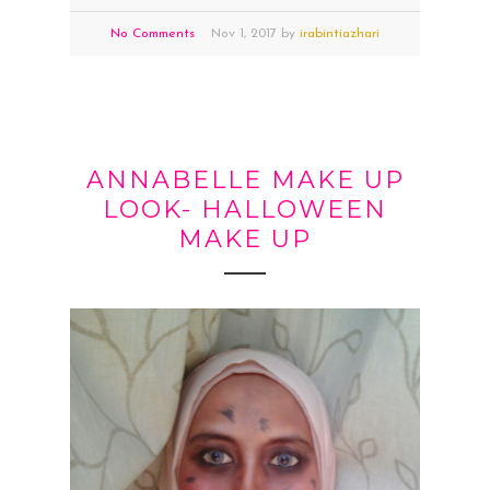
No Comments
Nov
1,
2017 by
irabintiazhari
ANNABELLE MAKE UP
LOOK- HALLOWEEN
MAKE UP