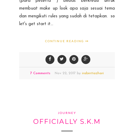
(para peserta ) bebas berkreasi untuk
membuat make up look apa saja sesuai tema
dan mengikuti rules yang sudah di tetapkan. so
let's get start it...
CONTINUE READING
7 Comments
Nov
22,
2017 by
irabintiazhari
JOURNEY
OFFICIALLY S.K.M