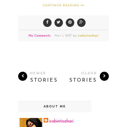
CONTINUE READING
No Comments
Nov
1,
2017 by
irabintiazhari
NEWER
OLDER
STORIES
STORIES
ABOUT ME
irabintiazhari