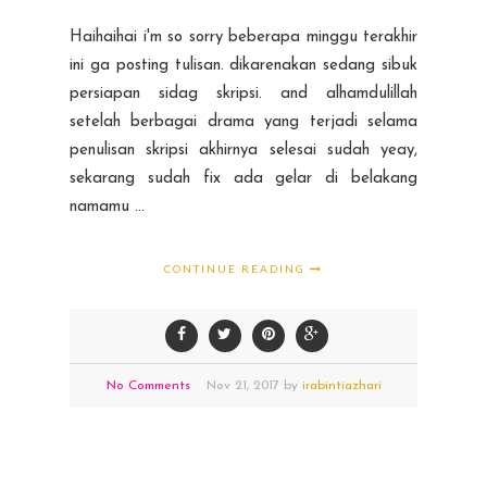
Haihaihai i'm so sorry beberapa minggu terakhir
ini ga posting tulisan. dikarenakan sedang sibuk
persiapan sidag skripsi. and alhamdulillah
setelah berbagai drama yang terjadi selama
penulisan skripsi akhirnya selesai sudah yeay,
sekarang sudah fix ada gelar di belakang
namamu ...
CONTINUE READING
No Comments
Nov
21,
2017 by
irabintiazhari