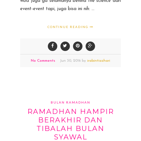
wba juga ga selamanya behind the science dari
event-event tapi, juga bisa ini nih: ...
CONTINUE READING
No Comments
Jun
30,
2016 by
irabintiazhari
BULAN RAMADHAN
RAMADHAN HAMPIR
BERAKHIR DAN
TIBALAH BULAN
SYAWAL