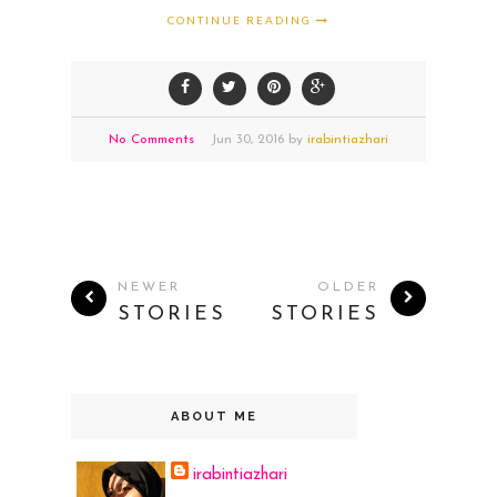
CONTINUE READING
No Comments
Jun
30,
2016 by
irabintiazhari
NEWER
OLDER
STORIES
STORIES
ABOUT ME
irabintiazhari