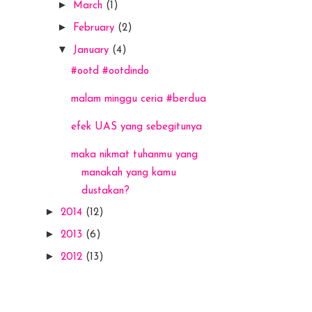
►
March
(1)
►
February
(2)
▼
January
(4)
#ootd #ootdindo
malam minggu ceria #berdua
efek UAS yang sebegitunya
maka nikmat tuhanmu yang
manakah yang kamu
dustakan?
►
2014
(12)
►
2013
(6)
►
2012
(13)