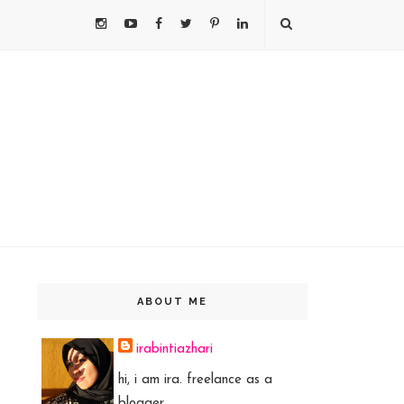
ABOUT ME
irabintiazhari
hi, i am ira. freelance as a
blogger