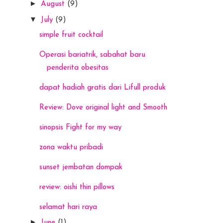
►
August
(9)
▼
July
(9)
simple fruit cocktail
Operasi bariatrik, sabahat baru
penderita obesitas
dapat hadiah gratis dari Lifull produk
Review: Dove original light and Smooth
sinopsis Fight for my way
zona waktu pribadi
sunset jembatan dompak
review: oishi thin pillows
selamat hari raya
►
June
(1)