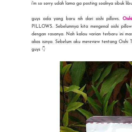
i'm so sorry udah lama ga posting soalnya sibuk li
guys ada yang baru nih dari oishi pillows.
Oishi
PILLOWS. Sebelumnya kita mengenal oishi pillows 
dengan rasanya. Nah kalau varian terbaru ini masih
alias isinya. Sebelum aku mereview tentang Oishi T
guys 👇