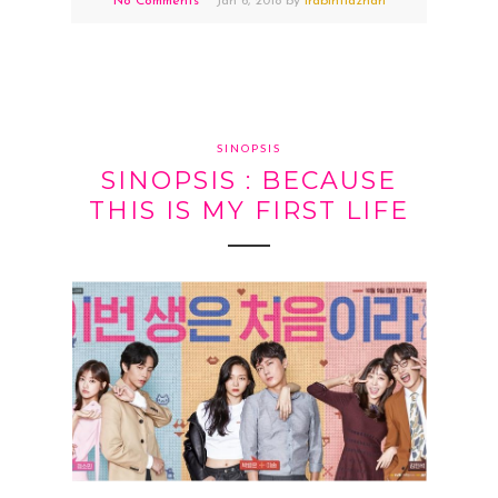
No Comments
Jan
6,
2018 by
irabintiazhari
SINOPSIS
SINOPSIS : BECAUSE
THIS IS MY FIRST LIFE