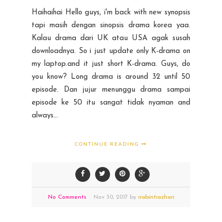
Haihaihai Hello guys, i'm back with new synopsis
tapi masih dengan sinopsis drama korea yaa.
Kalau drama dari UK atau USA agak susah
downloadnya. So i just update only K-drama on
my laptop.and it just short K-drama. Guys, do
you know? Long drama is around 32 until 50
episode. Dan jujur menunggu drama sampai
episode ke 50 itu sangat tidak nyaman and
always...
CONTINUE READING
No Comments
Nov
30,
2017 by
irabintiazhari