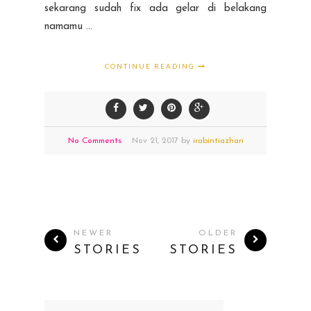
sekarang sudah fix ada gelar di belakang
namamu ...
CONTINUE READING
No Comments
Nov
21,
2017 by
irabintiazhari
NEWER
OLDER
STORIES
STORIES