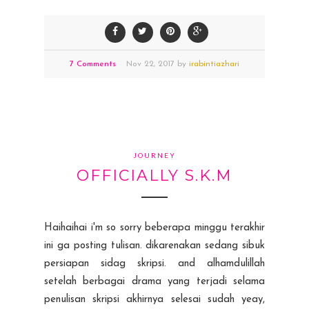
7 Comments
Nov
22,
2017 by
irabintiazhari
JOURNEY
OFFICIALLY S.K.M
Haihaihai i'm so sorry beberapa minggu terakhir
ini ga posting tulisan. dikarenakan sedang sibuk
persiapan sidag skripsi. and alhamdulillah
setelah berbagai drama yang terjadi selama
penulisan skripsi akhirnya selesai sudah yeay,