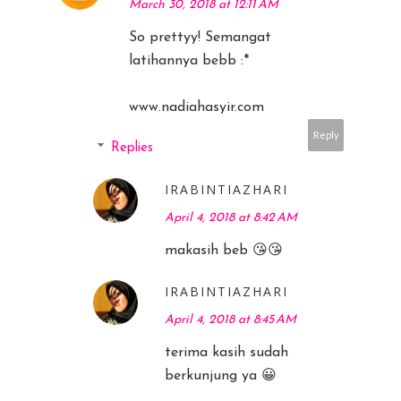
March 30, 2018 at 12:11 AM
So prettyy! Semangat
latihannya bebb :*
www.nadiahasyir.com
Reply
Replies
IRABINTIAZHARI
April 4, 2018 at 8:42 AM
makasih beb 😘😘
IRABINTIAZHARI
April 4, 2018 at 8:45 AM
terima kasih sudah
berkunjung ya 😀