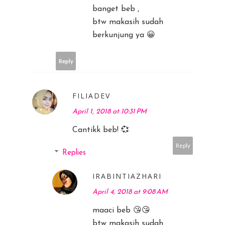
banget beb ,
btw makasih sudah
berkunjung ya 😀
Reply
FILIADEV
April 1, 2018 at 10:31 PM
Cantikk beb! 💞
Reply
Replies
IRABINTIAZHARI
April 4, 2018 at 9:08 AM
maaci beb 😘😘
btw makasih sudah