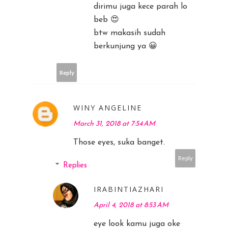
dirimu juga kece parah lo
beb 😍
btw makasih sudah
berkunjung ya 😀
Reply
WINY ANGELINE
March 31, 2018 at 7:54 AM
Those eyes, suka banget.
Reply
Replies
IRABINTIAZHARI
April 4, 2018 at 8:53 AM
eye look kamu juga oke