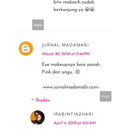
btw makasih sudah
berkunjung ya 😀😀
Reply
JURNAL MADAMABI
March 30, 2018 at 2:44 PM
Eye makeupnya kece parah..
Pink dan ungu.. 😍
-www.jurnalmadamabi.com-
Reply
Replies
IRABINTIAZHARI
April 4, 2018 at 8:51 AM