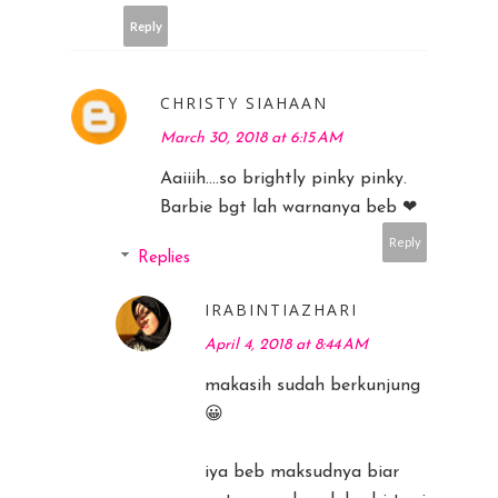
Reply
CHRISTY SIAHAAN
March 30, 2018 at 6:15 AM
Aaiiih....so brightly pinky pinky.
Barbie bgt lah warnanya beb ❤
Reply
Replies
IRABINTIAZHARI
April 4, 2018 at 8:44 AM
makasih sudah berkunjung
😀
iya beb maksudnya biar