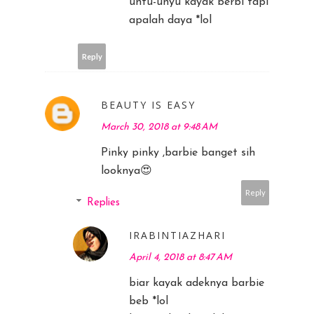
untu-unyu kayak berbi tapi
apalah daya *lol
Reply
BEAUTY IS EASY
March 30, 2018 at 9:48 AM
Pinky pinky ,barbie banget sih
looknya😍
Reply
Replies
IRABINTIAZHARI
April 4, 2018 at 8:47 AM
biar kayak adeknya barbie
beb *lol