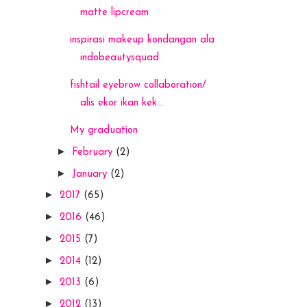
matte lipcream
inspirasi makeup kondangan ala
indobeautysquad
fishtail eyebrow collaboration/
alis ekor ikan kek...
My graduation
►
February
(2)
►
January
(2)
►
2017
(65)
►
2016
(46)
►
2015
(7)
►
2014
(12)
►
2013
(6)
►
2012
(13)