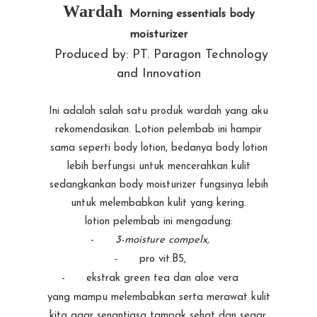
Wardah
Morning essentials body
moisturizer
Produced by: PT. Paragon Technology
and Innovation
Ini adalah salah satu produk wardah yang aku
rekomendasikan. Lotion pelembab ini hampir
sama seperti body lotion, bedanya body lotion
lebih berfungsi untuk mencerahkan kulit
sedangkankan body moisturizer fungsinya lebih
untuk melembabkan kulit yang kering.
lotion pelembab ini mengadung:
-
3-moisture compelx,
-
pro vit.B5,
-
ekstrak green tea dan aloe vera
yang mampu melembabkan serta merawat kulit
kita agar senantiasa tampak sehat dan segar.