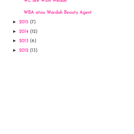
WE are WBA Medan
WBA atau Wardah Beauty Agent
►
2015
(7)
►
2014
(12)
►
2013
(6)
►
2012
(13)