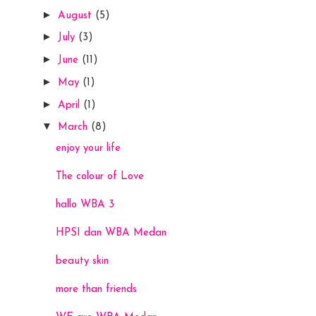
►
August
(5)
►
July
(3)
►
June
(11)
►
May
(1)
►
April
(1)
▼
March
(8)
enjoy your life
The colour of Love
hallo WBA 3
HPSI dan WBA Medan
beauty skin
more than friends