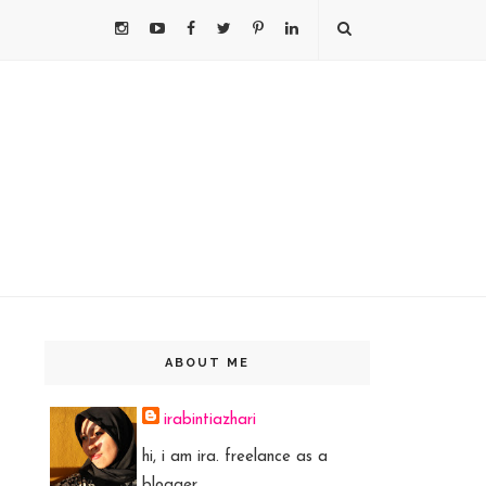
ABOUT ME
irabintiazhari
hi, i am ira. freelance as a
blogger