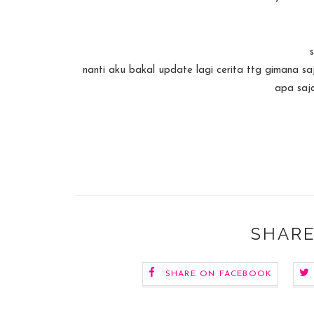
s
nanti aku bakal update lagi cerita ttg gimana s
apa saj
SHARE
SHARE ON FACEBOOK