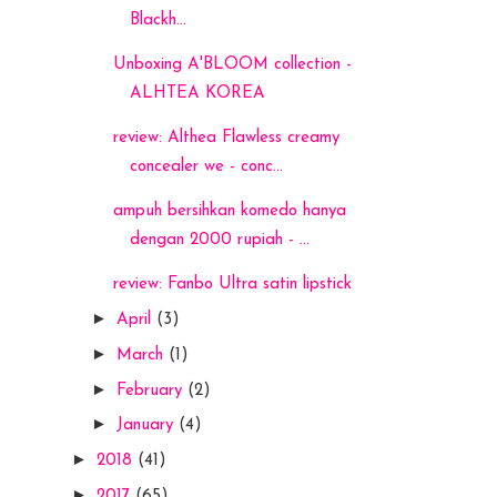
Blackh...
Unboxing A'BLOOM collection -
ALHTEA KOREA
review: Althea Flawless creamy
concealer we - conc...
ampuh bersihkan komedo hanya
dengan 2000 rupiah - ...
review: Fanbo Ultra satin lipstick
►
April
(3)
►
March
(1)
►
February
(2)
►
January
(4)
►
2018
(41)
►
2017
(65)