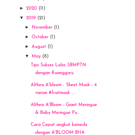
►
2020
(11)
▼
2019
(21)
►
November
(1)
►
October
(1)
►
August
(1)
▼
May
(8)
Tips Sukses Lolos SBMPTN
dengan Ruangguru
Althea A'bloom - Sheet Mask - 4
varian #fruitmask ...
Althea A'Bloom - Giant Meringue
& Baby Meringue Pu...
Cara Cepat angkat komedo
dengan A'BLOOM BHA