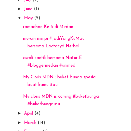
►
June
(1)
▼
May
(5)
ramadhan Ke 5 di Medan
meraih mimpi #JadiYangKuMau
bersama Lactacyd Herbal
awali cantik bersama Natur-E
#bloggermedan #unimed
My Cloris MDN : buket bunga spesial
buat kamu #bu...
My cloris MDN is coming #buketbunga
#buketbungausu
►
April
(4)
►
March
(14)