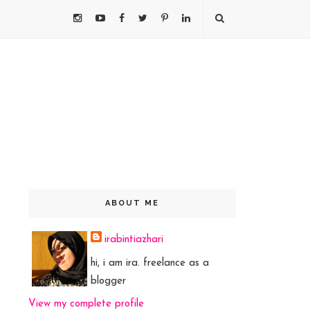
ABOUT ME
irabintiazhari
hi, i am ira. freelance as a
blogger
View my complete profile