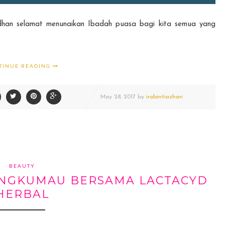
adhan selamat menunaikan Ibadah puasa bagi kita semua yang
TINUE READING
May
28,
2017 by
irabintiazhari
BEAUTY
ANGKUMAU BERSAMA LACTACYD
HERBAL