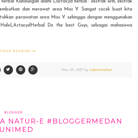
d herbal Kandungan alami Lactacyd herbal : ekstrak sirih, ekstrak
lembutkan dan merawat area Miss V. Sangat cocok buat kita
tuhkan perawatan area Miss V. sehingga dengan menggunakan
#HaloLActacydHerbal Do the best Guys, sebagai mahasiswa
TINUE READING
May
25,
2017 by
irabintiazhari
BLOGGER
MA NATUR-E #BLOGGERMEDAN
UNIMED