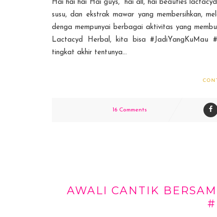
Hai hai hai Hai guys, hai all, hai beauties lactacy
susu, dan ekstrak mawar yang membersihkan, me
denga mempunyai berbagai aktivitas yang membu
Lactacyd Herbal, kita bisa #JadiYangKuMau 
tingkat akhir tentunya...
CON
16 Comments
AWALI CANTIK BERSA
#