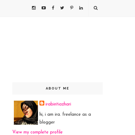
ABOUT ME
irabintiazhari
hi, i am ira. freelance as a
blogger
View my complete profile