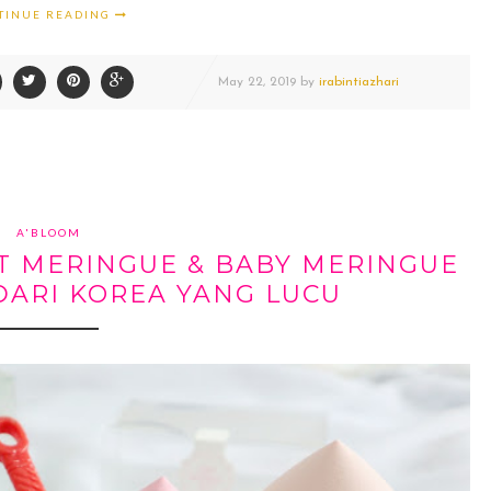
TINUE READING
May
22,
2019 by
irabintiazhari
A'BLOOM
NT MERINGUE & BABY MERINGUE
DARI KOREA YANG LUCU