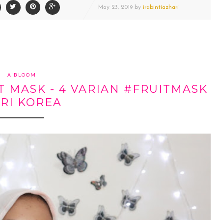
May
23,
2019 by
irabintiazhari
A'BLOOM
T MASK - 4 VARIAN #FRUITMASK
RI KOREA