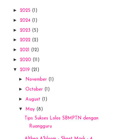
►
2025
(1)
►
2024
(1)
►
2023
(5)
►
2022
(2)
►
2021
(12)
►
2020
(11)
▼
2019
(21)
►
November
(1)
►
October
(1)
►
August
(1)
▼
May
(8)
Tips Sukses Lolos SBMPTN dengan
Ruangguru
Althea A'bloom - Sheet Mask - 4