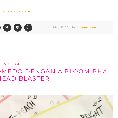
TINUE READING
May
21,
2019 by
irabintiazhari
A'BLOOM
KOMEDO DENGAN A'BLOOM BHA
HEAD BLASTER