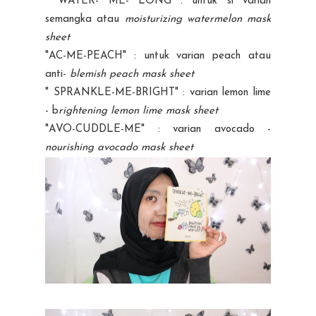
" WATER- ME- LONG : untuk si varian
semangka atau
moisturizing watermelon mask
sheet
"AC-ME-PEACH" : untuk varian peach atau
anti-
blemish peach mask sheet
" SPRANKLE-ME-BRIGHT" : varian lemon lime
- b
rightening lemon lime mask sheet
"AVO-CUDDLE-ME" : varian avocado -
nourishing avocado mask sheet