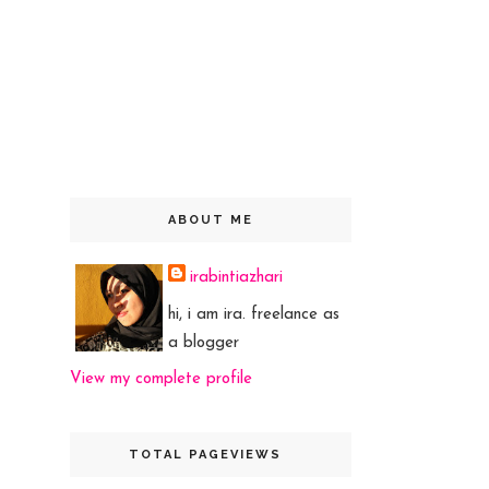
ABOUT ME
irabintiazhari
hi, i am ira. freelance as
a blogger
View my complete profile
TOTAL PAGEVIEWS