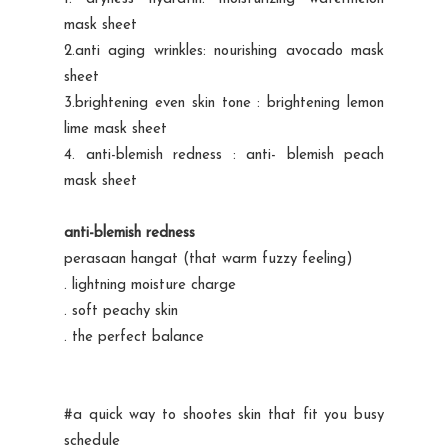
mask sheet
2.anti aging wrinkles: nourishing avocado mask
sheet
3.brightening even skin tone : brightening lemon
lime mask sheet
4. anti-blemish redness : anti- blemish peach
mask sheet
anti-blemish redness
perasaan hangat (that warm fuzzy feeling)
. lightning moisture charge
. soft peachy skin
. the perfect balance
#a quick way to shootes skin that fit you busy
schedule