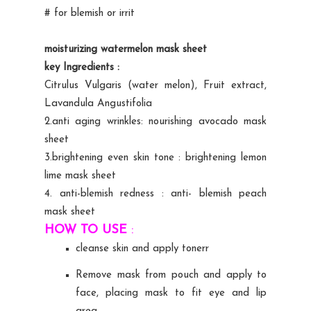
# for blemish or irrit
moisturizing watermelon mask sheet
key Ingredients :
Citrulus Vulgaris (water melon), Fruit extract,
Lavandula Angustifolia
2.anti aging wrinkles: nourishing avocado mask
sheet
3.brightening even skin tone : brightening lemon
lime mask sheet
4. anti-blemish redness : anti- blemish peach
mask sheet
HOW TO USE
:
cleanse skin and apply tonerr
Remove mask from pouch and apply to
face, placing mask to fit eye and lip