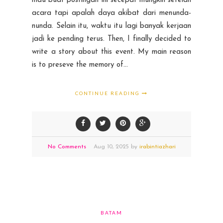
mau buat postingan ini secepat mungkin setelah
acara tapi apalah daya akibat dari menunda-
nunda. Selain itu, waktu itu lagi banyak kerjaan
jadi ke pending terus. Then, I finally decided to
write a story about this event. My main reason
is to preseve the memory of...
CONTINUE READING
No Comments
Aug
10,
2025 by
irabintiazhari
BATAM