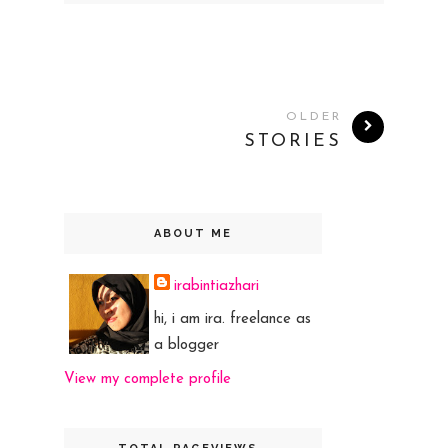
OLDER
STORIES
ABOUT ME
irabintiazhari
hi, i am ira. freelance as
a blogger
View my complete profile