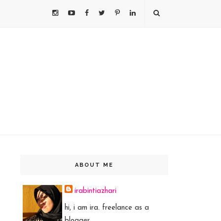
ABOUT ME
irabintiazhari
hi, i am ira. freelance as a
blogger