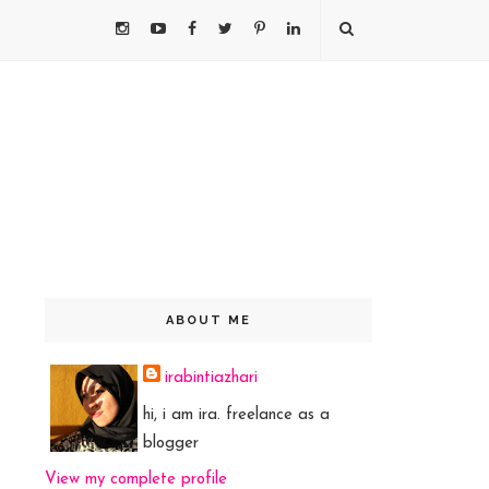
ABOUT ME
irabintiazhari
hi, i am ira. freelance as a
blogger
View my complete profile