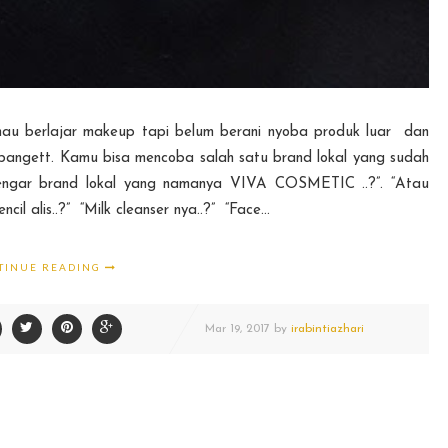
au berlajar makeup tapi belum berani nyoba produk luar dan
bangett. Kamu bisa mencoba salah satu brand lokal yang sudah
engar brand lokal yang namanya VIVA COSMETIC ..?”. “Atau
il alis..?” “Milk cleanser nya..?” “Face...
TINUE READING
Mar
19,
2017 by
irabintiazhari