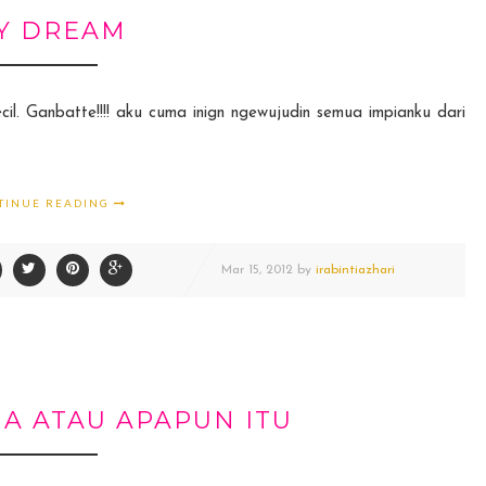
Y DREAM
il. Ganbatte!!!! aku cuma inign ngewujudin semua impianku dari
TINUE READING
Mar
15,
2012 by
irabintiazhari
A ATAU APAPUN ITU