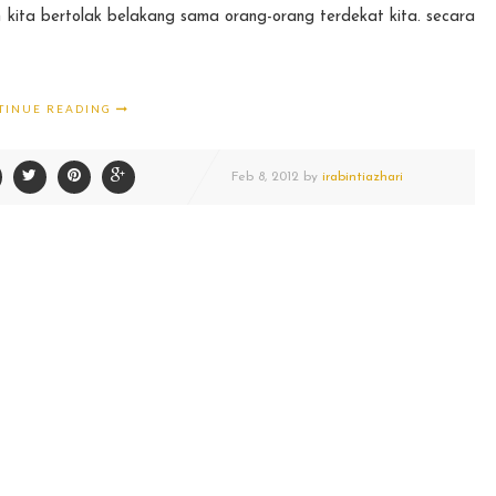
n kita bertolak belakang sama orang-orang terdekat kita. secara
TINUE READING
Feb
8,
2012 by
irabintiazhari