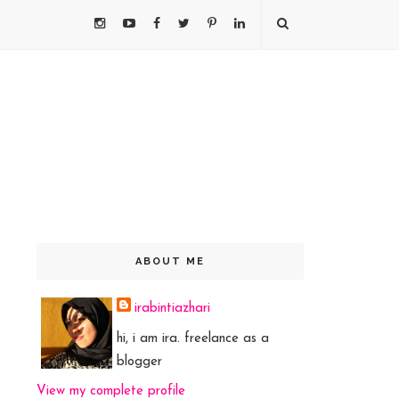
ABOUT ME
irabintiazhari
hi, i am ira. freelance as a
blogger
View my complete profile