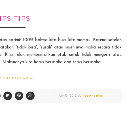
IPS-TIPS
 dan optimis 100% bahwa kita bisa, kita mampu. Karena setelah
atakan “tidak bisa”, “susah” atau sejenisnya maka secara tidak
a. Kita telah memerintahkan otak untuk tidak mengerti atau
u. Maksudnya kita harus berusaha dan terus berusaha,...
TINUE READING
Apr
13,
2012 by
irabintiazhari