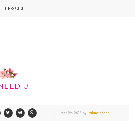
SINOPSIS
NEED U
Apr
22,
2012 by
irabintiazhari