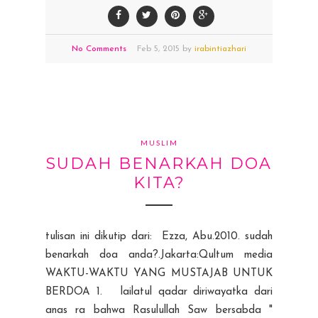
No Comments
Feb
5,
2015 by
irabintiazhari
MUSLIM
SUDAH BENARKAH DOA
KITA?
tulisan ini dikutip dari: Ezza, Abu.2010. sudah
benarkah doa anda?.Jakarta:Qultum media
WAKTU-WAKTU YANG MUSTAJAB UNTUK
BERDOA 1. lailatul qadar diriwayatka dari
anas ra bahwa Rasulullah Saw bersabda "