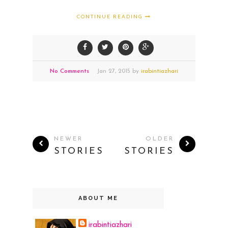
CONTINUE READING
No Comments
Jan
27,
2015 by
irabintiazhari
NEWER
OLDER
STORIES
STORIES
ABOUT ME
irabintiazhari