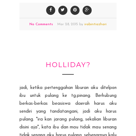
No Comments
Mar
28,
2015 by
irabintiazhari
HOLLIDAY?
jadi, ketika pertenggahan liburan aku ditelpon
ibu untuk pulang ke tg.pinang. Berhubung
berkas-berkas beasiswa daerah harus aku
sendiri yang tandatangani, jadi aku harus
pulang. "ira kan jarang pulang, sekalian liburan
disini aja", kata ibu dan mau tidak mau senang
tidak senang aku harus pulang. sebenarnya kalu