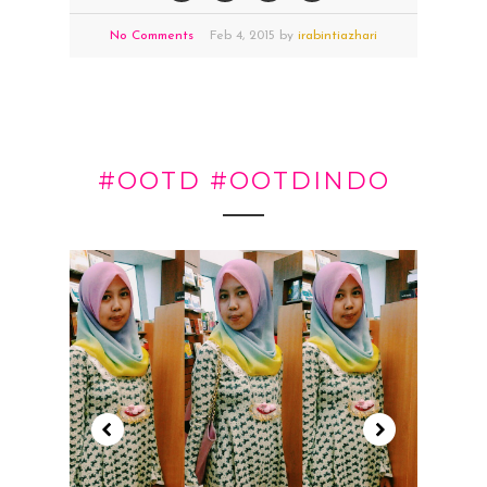
No Comments
Feb
4,
2015 by
irabintiazhari
#OOTD #OOTDINDO