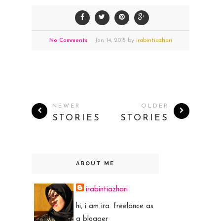
No Comments
Jan
14,
2015 by
irabintiazhari
NEWER
OLDER
STORIES
STORIES
ABOUT ME
irabintiazhari
hi, i am ira. freelance as
a blogger