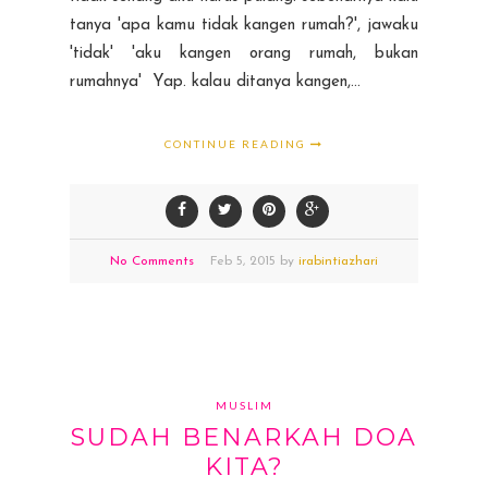
tanya 'apa kamu tidak kangen rumah?', jawaku
'tidak' 'aku kangen orang rumah, bukan
rumahnya' Yap. kalau ditanya kangen,...
CONTINUE READING
No Comments
Feb
5,
2015 by
irabintiazhari
MUSLIM
SUDAH BENARKAH DOA
KITA?