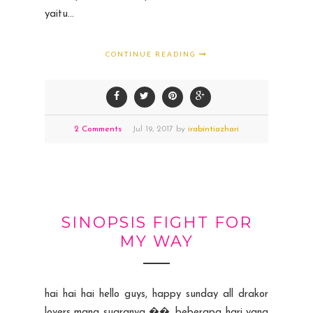
yaitu...
CONTINUE READING
2 Comments
Jul
19,
2017 by
irabintiazhari
SINOPSIS FIGHT FOR
MY WAY
hai hai hai hello guys, happy sunday all drakor
lovers mana suaranya ��, beberapa hari yang