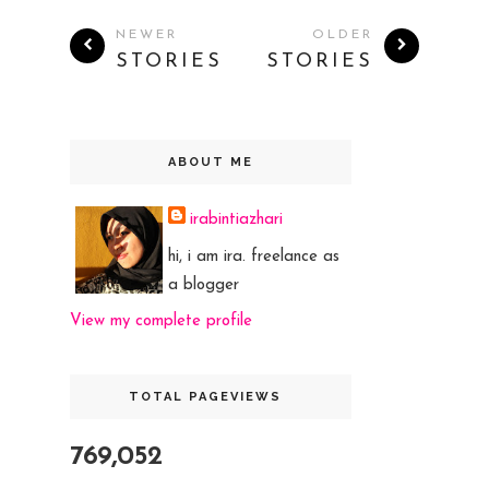
NEWER
OLDER
STORIES
STORIES
ABOUT ME
irabintiazhari
hi, i am ira. freelance as
a blogger
View my complete profile
TOTAL PAGEVIEWS
769,052