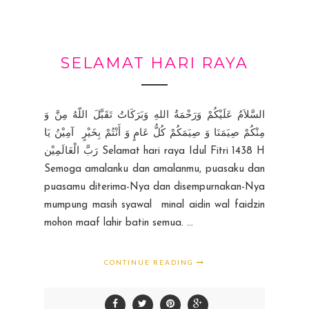
SELAMAT HARI RAYA
السَّلاَمُ عَلَيْكُمْ وَرَحْمَةُ اللهِ وَبَرَكَاتُ تَقَبَّلَ اللّهُ مِنَّ وَ
مِنْكُمْ صِيَمَنَا وَ صِيَمَكُمْ كُلُّ عَامٍ وَ أَنْتُمْ بِخَيْرٍ آمِيْنُ يَا
رَبَّ الْعَالَمِيْن Selamat hari raya Idul Fitri 1438 H
Semoga amalanku dan amalanmu, puasaku dan
puasamu diterima-Nya dan disempurnakan-Nya
mumpung masih syawal minal aidin wal faidzin
mohon maaf lahir batin semua. ...
CONTINUE READING