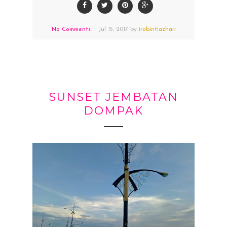
No Comments
Jul
15,
2017 by
irabintiazhari
SUNSET JEMBATAN
DOMPAK