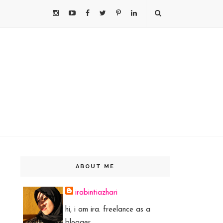
ABOUT ME
irabintiazhari
hi, i am ira. freelance as a
blogger