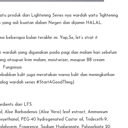
satu produk dari Lightening Series nya wardah yaitu “lightening
ah yang asli buatan dalam Negeri dan dijamin HALAL.
beberapa bulan terakhir ini. Yap,So, let’s strat it
ari wardah yang digunakan pada pagi dan malam hari sebelum
ng ataupun krim malam, moisturizer, maupun BB cream
Fungsinya:
mbabkan kulit juga meratakan warna kulit dan meningkatkan
atalog wardah series #StartAGoodThing)
redients dari LFS:
col, Aloe Barbadensis (Aloe Vera) leaf extract, Ammonium
xyethanol, PEG-40 hydrogenated Castor oil, Trideceth-9,
lglycerin, Fragrence, Sodium Hyaluronate, Polysorbate 20.