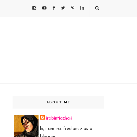
ABOUT ME
irabintiazhari
hi, i am ira. freelance as a
blogger