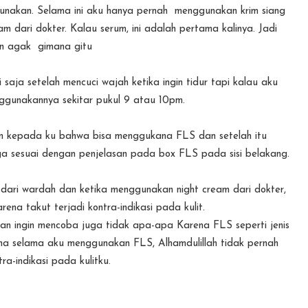
unakan. Selama ini aku hanya pernah menggunakan krim siang
dari dokter. Kalau serum, ini adalah pertama kalinya. Jadi
n agak gimana gitu
ja setelah mencuci wajah ketika ingin tidur tapi kalau aku
ggunakannya sekitar pukul 9 atau 10pm.
n kepada ku bahwa bisa menggukana FLS dan setelah itu
ga sesuai dengan penjelasan pada box FLS pada sisi belakang.
dari wardah dan ketika menggunakan night cream dari dokter,
na takut terjadi kontra-indikasi pada kulit.
n ingin mencoba juga tidak apa-apa Karena FLS seperti jenis
rena selama aku menggunakan FLS, Alhamdulillah tidak pernah
tra-indikasi pada kulitku.