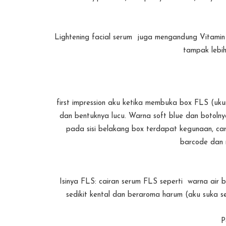
Lightening facial serum juga mengandung Vitami
tampak lebih 
first impression aku ketika membuka box FLS (uku
dan bentuknya lucu. Warna soft blue dan botoln
pada sisi belakang box terdapat kegunaan, cara
barcode dan 
Isinya FLS: cairan serum FLS seperti warna air 
sedikit kental dan beraroma harum (aku suka
P