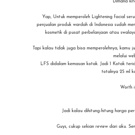
Dimana kit
Yap, Untuk memperoleh Lightening facial seru
penjualan produk wardah di Indonesia sudah meny
kosmetik di pusat perbelanjaan atau swalay
Tapi kalau tidak juga bisa memperolehnya, kamu jug
melalui we
LFS didalam kemasan kotak. Jadi 1 Kotak terid
totalnya 25 ml ka
Worth 
Jadi kalau dihitung-hitung harga pe
Guys, cukup sekian review dari aku. 