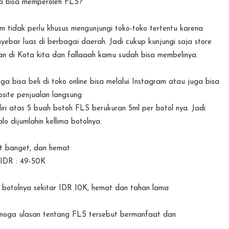
a bisa memperoleh FLS?
m tidak perlu khusus mengunjungi toko-toko tertentu karena
ebar luas di berbagai daerah. Jadi cukup kunjungi saja store
an di Kota kita dan fallaaah kamu sudah bisa membelinya.
a bisa beli di toko online bisa melalui Instagram atau juga bisa
bsite penjualan langsung
iri atas 5 buah botoh FLS berukuran 5ml per botol nya. Jadi
lo dijumlahin kellima botolnya.
it banget, dan hemat
IDR : 49-50K
r botolnya sekitar IDR 10K, hemat dan tahan lama
Semoga ulasan tentang FLS tersebut bermanfaat dan