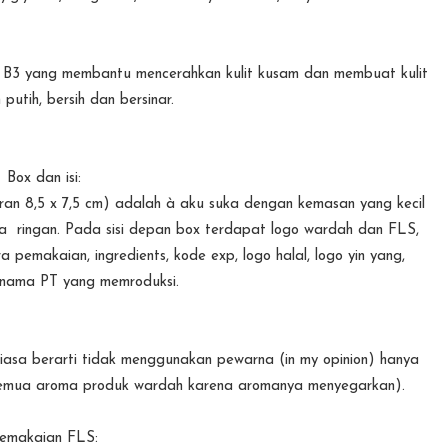
n B3 yang membantu mencerahkan kulit kusam dan membuat kulit
putih, bersih dan bersinar.
Box dan isi:
ran 8,5 x 7,5 cm) adalah à aku suka dengan kemasan yang kecil
ya ringan. Pada sisi depan box terdapat logo wardah dan FLS,
 pemakaian, ingredients, kode exp, logo halal, logo yin yang,
nama PT yang memroduksi.
biasa berarti tidak menggunakan pewarna (in my opinion) hanya
 semua aroma produk wardah karena aromanya menyegarkan).
emakaian FLS: