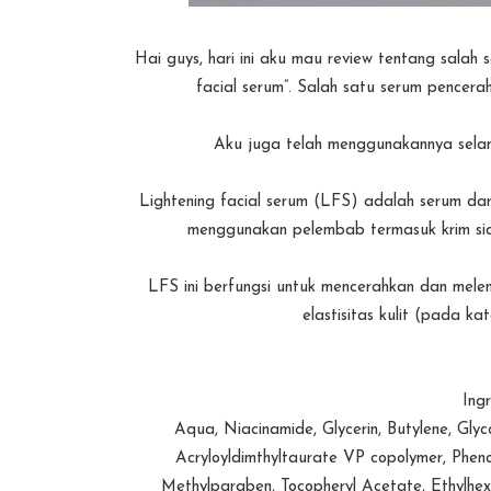
Hai guys, hari ini aku mau review tentang salah 
facial serum”. Salah satu serum pencer
Aku juga telah menggunakannya selama 
Lightening facial serum (LFS) adalah serum d
menggunakan pelembab termasuk krim sia
LFS ini berfungsi untuk mencerahkan dan mele
elastisitas kulit (pada k
Ing
Aqua, Niacinamide, Glycerin, Butylene, Gly
Acryloyldimthyltaurate VP copolymer, Pheno
Methylparaben, Tocopheryl Acetate, Ethylhexy