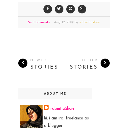
No Comments
Aug
12,
2019 by
irabintiazhari
NEWER
OLDER
STORIES
STORIES
ABOUT ME
irabintiazhari
hi, i am ira. freelance as
a blogger