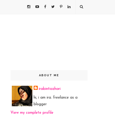
ABOUT ME
irabintiazhari
hi, i am ira. freelance as a
blogger
View my complete profile