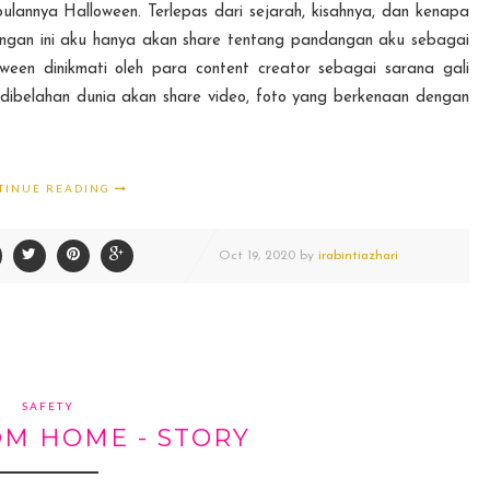
lannya Halloween. Terlepas dari sejarah, kisahnya, dan kenapa
tingan ini aku hanya akan share tentang pandangan aku sebagai
ween dinikmati oleh para content creator sebagai sarana gali
h dibelahan dunia akan share video, foto yang berkenaan dengan
TINUE READING
Oct
19,
2020 by
irabintiazhari
SAFETY
M HOME - STORY